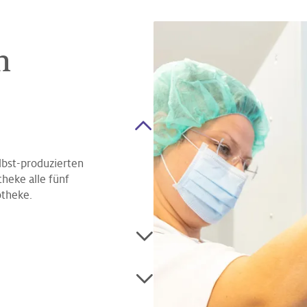
n
lbst-produzierten
heke alle fünf
otheke.