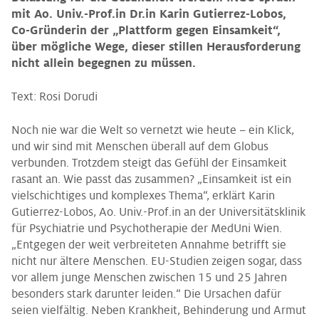
mit Ao. Univ.-Prof.in Dr.in Karin Gutierrez-Lobos,
Co-Gründerin der „Plattform gegen Einsamkeit“,
über mögliche Wege, dieser stillen Herausforderung
nicht allein begegnen zu müssen.
Text: Rosi Dorudi
Noch nie war die Welt so vernetzt wie heute – ein Klick,
und wir sind mit Menschen überall auf dem Globus
verbunden. Trotzdem steigt das Gefühl der Einsamkeit
rasant an. Wie passt das zusammen? „Einsamkeit ist ein
vielschichtiges und komplexes Thema“, erklärt Karin
Gutierrez-Lobos, Ao. Univ.-Prof.in an der Universitätsklinik
für Psychiatrie und Psychotherapie der MedUni Wien.
„Entgegen der weit verbreiteten Annahme betrifft sie
nicht nur ältere Menschen. EU-Studien zeigen sogar, dass
vor allem junge Menschen zwischen 15 und 25 Jahren
besonders stark darunter leiden.“ Die Ursachen dafür
seien vielfältig. Neben Krankheit, Behinderung und Armut