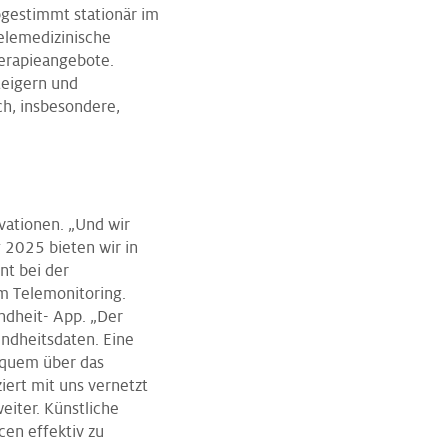
bgestimmt stationär im
elemedizinische
herapieangebote.
teigern und
ch, insbesondere,
ovationen. „Und wir
 2025 bieten wir in
nt bei der
m Telemonitoring.
ndheit- App. „Der
undheitsdaten. Eine
equem über das
iert mit uns vernetzt
eiter. Künstliche
cen effektiv zu