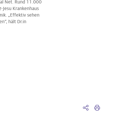
cal Net. Rund 11.000
rz-Jesu Krankenhaus
ik. „Effektiv sehen
n“, hält Dr.in