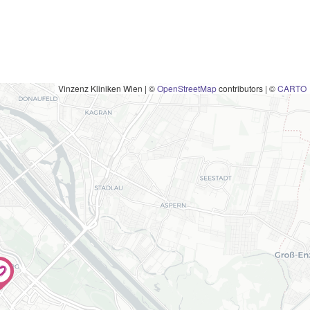
Vinzenz Kliniken Wien
|
©
OpenStreetMap
contributors | ©
CARTO