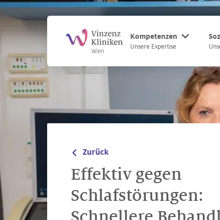
Zum Hauptinhalt
Zum Footer
Kompetenzen
Soz
Unsere Expertise
Uns
Zurück
Effektiv gegen
Schlafstörungen:
Schnellere Behand