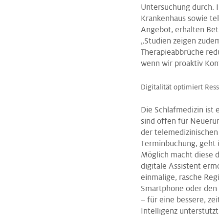
Untersuchung durch. I
Krankenhaus sowie tel
Angebot, erhalten Bet
„Studien zeigen zudem
Therapieabbrüche redu
wenn wir proaktiv Kon
Digitalität optimiert Res
Die Schlafmedizin ist 
sind offen für Neueru
der telemedizinischen
Terminbuchung, geht ü
Möglich macht diese d
digitale Assistent er
einmalige, rasche Reg
Smartphone oder den PC
– für eine bessere, ze
Intelligenz unterstütz