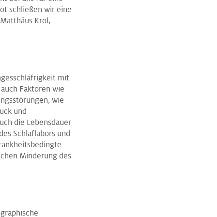
t schließen wir eine
 Matthäus Krol,
gesschläfrigkeit mit
 auch Faktoren wie
ungsstörungen, wie
ruck und
Auch die Lebensdauer
 des Schlaflabors und
rankheitsbedingte
rlichen Minderung des
ographische