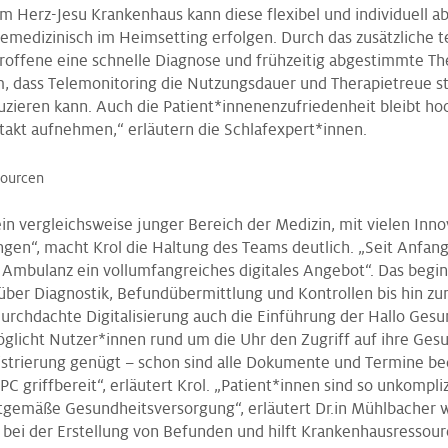
m Herz-Jesu Krankenhaus kann diese flexibel und individuell a
emedizinisch im Heimsetting erfolgen. Durch das zusätzliche t
roffene eine schnelle Diagnose und frühzeitig abgestimmte T
, dass Telemonitoring die Nutzungsdauer und Therapietreue s
zieren kann. Auch die Patient*innenenzufriedenheit bleibt ho
takt aufnehmen,“ erläutern die Schlafexpert*innen.
sourcen
ein vergleichsweise junger Bereich der Medizin, mit vielen Inn
ngen“, macht Krol die Haltung des Teams deutlich. „Seit Anfang
 Ambulanz ein vollumfangreiches digitales Angebot“. Das begin
ber Diagnostik, Befundübermittlung und Kontrollen bis hin zu
urchdachte Digitalisierung auch die Einführung der Hallo Gesu
möglicht Nutzer*innen rund um die Uhr den Zugriff auf ihre Ges
istrierung genügt – schon sind alle Dokumente und Termine b
 griffbereit“, erläutert Krol. „Patient*innen sind so unkompliz
itgemäße Gesundheitsversorgung“, erläutert Dr.in Mühlbacher w
t bei der Erstellung von Befunden und hilft Krankenhausressour