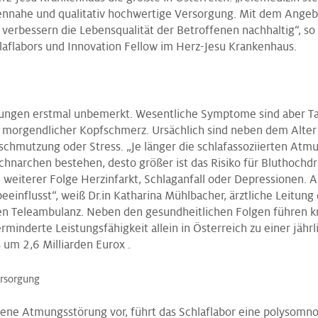
nnahe und qualitativ hochwertige Versorgung. Mit dem Angebo
verbessern die Lebensqualität der Betroffenen nachhaltig“, so
hlaflabors und Innovation Fellow im Herz-Jesu Krankenhaus.
rungen erstmal unbemerkt. Wesentliche Symptome sind aber Ta
 morgendlicher Kopfschmerz. Ursächlich sind neben dem Alter
schmutzung oder Stress. „Je länger die schlafassoziierten Atm
hnarchen bestehen, desto größer ist das Risiko für Bluthochd
 weiterer Folge Herzinfarkt, Schlaganfall oder Depressionen. 
beeinflusst“, weiß Dr.in Katharina Mühlbacher, ärztliche Leitung
en Teleambulanz. Neben den gesundheitlichen Folgen führen k
rminderte Leistungsfähigkeit allein in Österreich zu einer jäh
 um 2,6 Milliarden Eurox .
ersorgung
gene Atmungsstörung vor, führt das Schlaflabor eine polysomn