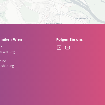
liniken Wien
Folgen Sie uns
en
Linkedin
YouTube
antwortung
mine
Ausbildung