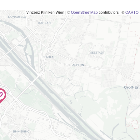
Vinzenz Kliniken Wien
|
©
OpenStreetMap
contributors | ©
CARTO