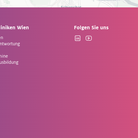
liniken Wien
Folgen Sie uns
en
Linkedin
YouTube
antwortung
mine
Ausbildung