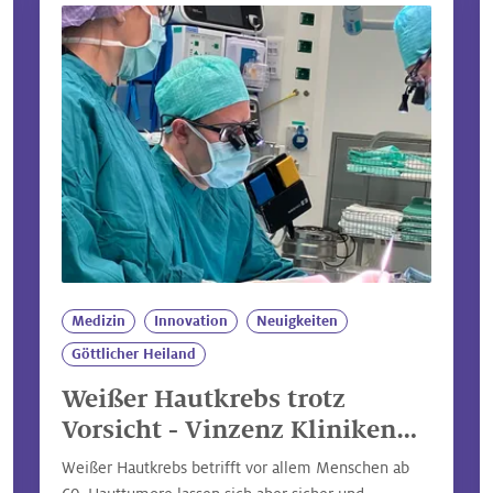
Medizin
Innovation
Neuigkeiten
Göttlicher Heiland
Weißer Hautkrebs trotz
Vorsicht - Vinzenz Kliniken
Wien
Weißer Hautkrebs betrifft vor allem Menschen ab