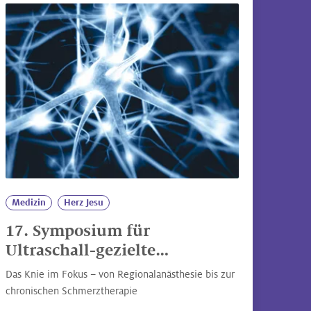
Medizin
Herz Jesu
17. Symposium für
Ultraschall-gezielte
Nervenblockaden - Vinzenz
Das Knie im Fokus – von Regionalanästhesie bis zur
Kliniken Wien
chronischen Schmerztherapie